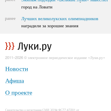
город на Ловати
город на Ловати
ранее
Лучших великолукских олимпиадников
Лучших великолукских олимпиадников
наградили за хорошие знания
наградили за хорошие знания
2011–2026 © электронное периодическое издание «Луки.ру»
Новости
Афиша
О проекте
Свидетельство о регистрации СМИ ЭЛ № ФС77-47201 от