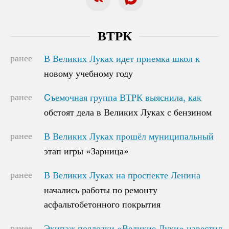
ВТРК
ранее
В Великих Луках идет приемка школ к
В Великих Луках идет приемка школ к
новому учебному году
новому учебному году
ранее
Cъемочная группа ВТРК выяснила, как
Cъемочная группа ВТРК выяснила, как
обстоят дела в Великих Луках с бензином
обстоят дела в Великих Луках с бензином
ранее
В Великих Луках прошёл муниципальный
В Великих Луках прошёл муниципальный
этап игры «Зарница»
этап игры «Зарница»
ранее
В Великих Луках на проспекте Ленина
В Великих Луках на проспекте Ленина
начались работы по ремонту
начались работы по ремонту
асфальтобетонного покрытия
асфальтобетонного покрытия
ранее
Экипаж подлодки «Великие Луки» навестил
Экипаж подлодки «Великие Луки» навестил