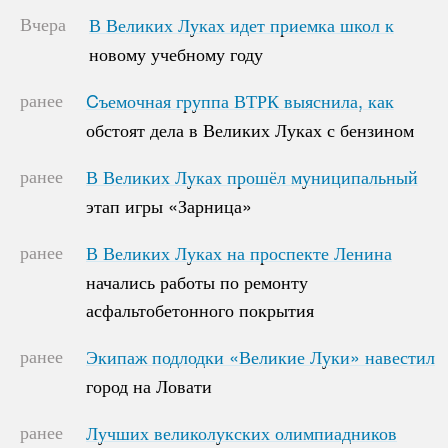
Вчера
В Великих Луках идет приемка школ к
В Великих Луках идет приемка школ к
новому учебному году
новому учебному году
ранее
Cъемочная группа ВТРК выяснила, как
Cъемочная группа ВТРК выяснила, как
обстоят дела в Великих Луках с бензином
обстоят дела в Великих Луках с бензином
ранее
В Великих Луках прошёл муниципальный
В Великих Луках прошёл муниципальный
этап игры «Зарница»
этап игры «Зарница»
ранее
В Великих Луках на проспекте Ленина
В Великих Луках на проспекте Ленина
начались работы по ремонту
начались работы по ремонту
асфальтобетонного покрытия
асфальтобетонного покрытия
ранее
Экипаж подлодки «Великие Луки» навестил
Экипаж подлодки «Великие Луки» навестил
город на Ловати
город на Ловати
ранее
Лучших великолукских олимпиадников
Лучших великолукских олимпиадников