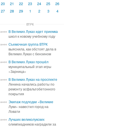
20
21
22
23
24
25
26
27
28
29
1
2
3
4
ВТРК
В Великих Луках идет приемка
В Великих Луках идет приемка
ранее
школ к новому учебному году
школ к новому учебному году
Cъемочная группа ВТРК
Cъемочная группа ВТРК
ранее
выяснила, как обстоят дела в
выяснила, как обстоят дела в
Великих Луках с бензином
Великих Луках с бензином
В Великих Луках прошёл
В Великих Луках прошёл
ранее
муниципальный этап игры
муниципальный этап игры
«Зарница»
«Зарница»
В Великих Луках на проспекте
В Великих Луках на проспекте
ранее
Ленина начались работы по
Ленина начались работы по
ремонту асфальтобетонного
ремонту асфальтобетонного
покрытия
покрытия
Экипаж подлодки «Великие
Экипаж подлодки «Великие
ранее
Луки» навестил город на
Луки» навестил город на
Ловати
Ловати
Лучших великолукских
Лучших великолукских
ранее
олимпиадников наградили за
олимпиадников наградили за