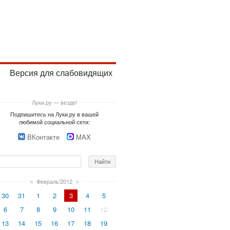
Версия для слабовидящих
Луки.ру — везде!
Подпишитесь на Луки.ру в вашей
любимой социальной сети:
ВКонтакте
MAX
◄
Февраль'2012
►
30
31
1
2
3
4
5
6
7
8
9
10
11
12
13
14
15
16
17
18
19