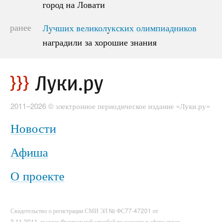
город на Ловати
город на Ловати
ранее
Лучших великолукских олимпиадников
Лучших великолукских олимпиадников
наградили за хорошие знания
наградили за хорошие знания
2011–2026 © электронное периодическое издание «Луки.ру»
Новости
Афиша
О проекте
Свидетельство о регистрации СМИ ЭЛ № ФС77-47201 от
3.11.2011, выдано Федеральной службой по надзору в сфере связи,