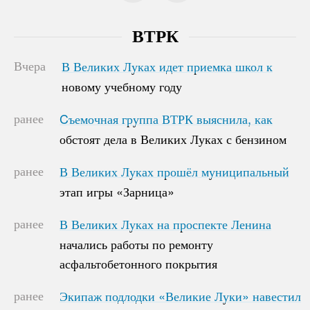
ВТРК
Вчера
В Великих Луках идет приемка школ к
В Великих Луках идет приемка школ к
новому учебному году
новому учебному году
ранее
Cъемочная группа ВТРК выяснила, как
Cъемочная группа ВТРК выяснила, как
обстоят дела в Великих Луках с бензином
обстоят дела в Великих Луках с бензином
ранее
В Великих Луках прошёл муниципальный
В Великих Луках прошёл муниципальный
этап игры «Зарница»
этап игры «Зарница»
ранее
В Великих Луках на проспекте Ленина
В Великих Луках на проспекте Ленина
начались работы по ремонту
начались работы по ремонту
асфальтобетонного покрытия
асфальтобетонного покрытия
ранее
Экипаж подлодки «Великие Луки» навестил
Экипаж подлодки «Великие Луки» навестил