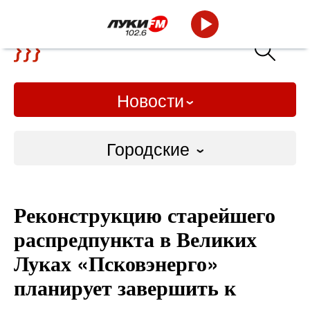
Новости
Городские
Городские
Реконструкцию старейшего
Слово Дело
распредпункта в Великих
Народные
Луках «Псковэнерго»
планирует завершить к
ВТРК