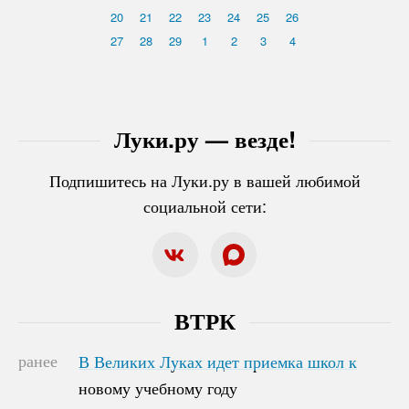
20
21
22
23
24
25
26
27
28
29
1
2
3
4
Луки.ру — везде!
Подпишитесь на Луки.ру в вашей любимой
социальной сети:
ВТРК
ранее
В Великих Луках идет приемка школ к
В Великих Луках идет приемка школ к
новому учебному году
новому учебному году