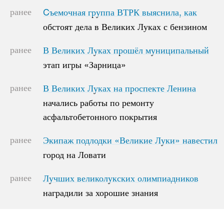
ранее
Cъемочная группа ВТРК выяснила, как
Cъемочная группа ВТРК выяснила, как
обстоят дела в Великих Луках с бензином
обстоят дела в Великих Луках с бензином
ранее
В Великих Луках прошёл муниципальный
В Великих Луках прошёл муниципальный
этап игры «Зарница»
этап игры «Зарница»
ранее
В Великих Луках на проспекте Ленина
В Великих Луках на проспекте Ленина
начались работы по ремонту
начались работы по ремонту
асфальтобетонного покрытия
асфальтобетонного покрытия
ранее
Экипаж подлодки «Великие Луки» навестил
Экипаж подлодки «Великие Луки» навестил
город на Ловати
город на Ловати
ранее
Лучших великолукских олимпиадников
Лучших великолукских олимпиадников
наградили за хорошие знания
наградили за хорошие знания