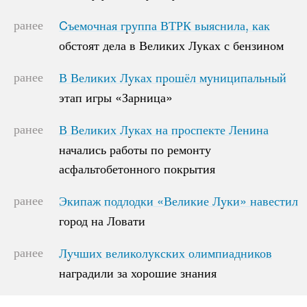
ранее
Cъемочная группа ВТРК выяснила, как
Cъемочная группа ВТРК выяснила, как
обстоят дела в Великих Луках с бензином
обстоят дела в Великих Луках с бензином
ранее
В Великих Луках прошёл муниципальный
В Великих Луках прошёл муниципальный
этап игры «Зарница»
этап игры «Зарница»
ранее
В Великих Луках на проспекте Ленина
В Великих Луках на проспекте Ленина
начались работы по ремонту
начались работы по ремонту
асфальтобетонного покрытия
асфальтобетонного покрытия
ранее
Экипаж подлодки «Великие Луки» навестил
Экипаж подлодки «Великие Луки» навестил
город на Ловати
город на Ловати
ранее
Лучших великолукских олимпиадников
Лучших великолукских олимпиадников
наградили за хорошие знания
наградили за хорошие знания