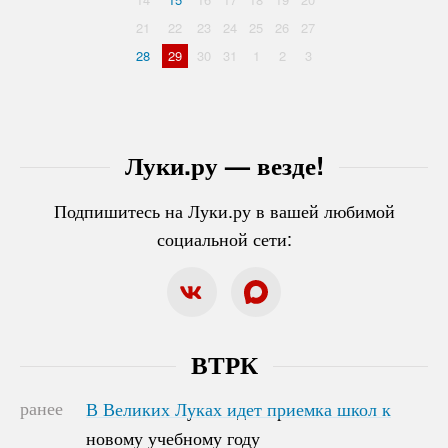
21
22
23
24
25
26
27
28
29
30
31
1
2
3
Луки.ру — везде!
Подпишитесь на Луки.ру в вашей любимой
социальной сети:
ВТРК
ранее
В Великих Луках идет приемка школ к
В Великих Луках идет приемка школ к
новому учебному году
новому учебному году