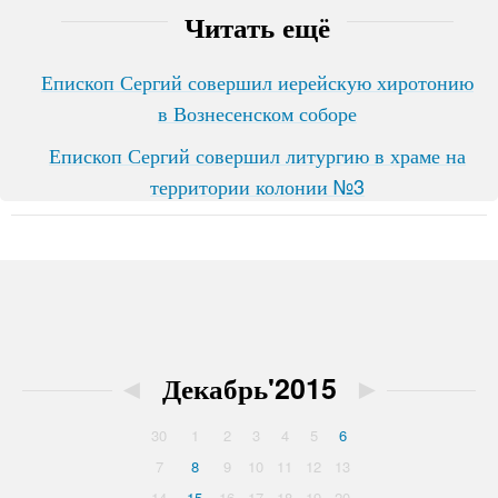
Читать ещё
Епископ Сергий совершил иерейскую хиротонию
в Вознесенском соборе
Епископ Сергий совершил литургию в храме на
территории колонии №3
◄
Декабрь'2015
►
30
1
2
3
4
5
6
7
8
9
10
11
12
13
14
15
16
17
18
19
20