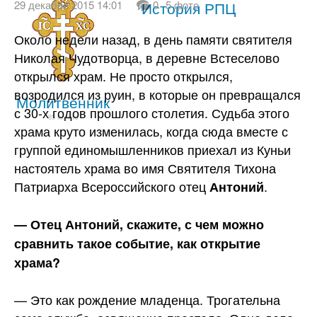
29 декабря 2015 14:01
Святые
История РПЦ
0
5 фото
Около недели назад, в день памяти святителя
Николая Чудотворца, в деревне Встеселово
открылся храм. Не просто открылся,
возродился из руин, в которые он превращался
Молитвенник
с 30-х годов прошлого столетия. Судьба этого
85 молитв
храма круто изменилась, когда сюда вместе с
группой единомышленников приехал из Куньи
настоятель храма во имя Святителя Тихона
Патриарха Всероссийского
отец
.
Антоний
— Отец Антоний, скажите, с чем можно
сравнить такое событие, как открытие
храма?
— Это как рождение младенца. Трогательна