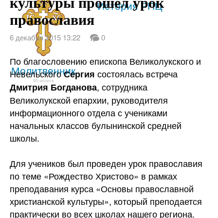
культуры прошел урок
Святые
История РПЦ
православия
6 декабря 2015 13:22
0
По благословению епископа Великолукского и
Молитвенник
Невельского
состоялась встреча
Сергия
85 молитв
, сотрудника
Дмитрия Богданова
Великолукской епархии, руководителя
информационного отдела с учениками
начальных классов булынинской
средней
школы.
Для учеников был проведен урок православия
по теме «Рождество Христово» в рамках
преподавания курса «Основы православной
христианской культуры», который преподается
практически во всех школах нашего региона.