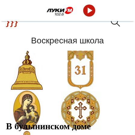
Воскресная школа
Новости
Календарь
В булынинском доме