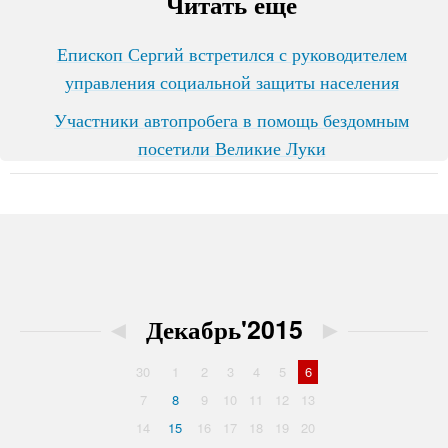
Читать ещё
Епископ Сергий встретился с руководителем
управления социальной защиты населения
Участники автопробега в помощь бездомным
посетили Великие Луки
◄
Декабрь'2015
►
30
1
2
3
4
5
6
7
8
9
10
11
12
13
14
15
16
17
18
19
20