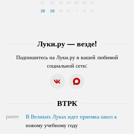
21
22
23
24
25
26
27
28
29
30
31
1
2
3
Луки.ру — везде!
Подпишитесь на Луки.ру в вашей любимой
социальной сети:
ВТРК
ранее
В Великих Луках идет приемка школ к
В Великих Луках идет приемка школ к
новому учебному году
новому учебному году