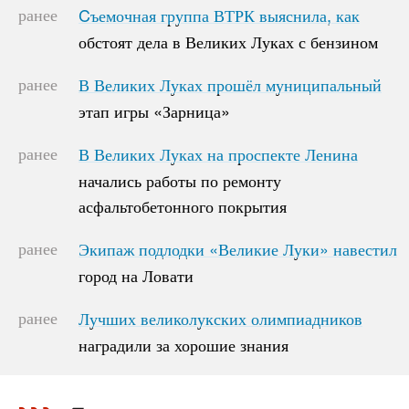
ранее
Cъемочная группа ВТРК выяснила, как
Cъемочная группа ВТРК выяснила, как
обстоят дела в Великих Луках с бензином
обстоят дела в Великих Луках с бензином
ранее
В Великих Луках прошёл муниципальный
В Великих Луках прошёл муниципальный
этап игры «Зарница»
этап игры «Зарница»
ранее
В Великих Луках на проспекте Ленина
В Великих Луках на проспекте Ленина
начались работы по ремонту
начались работы по ремонту
асфальтобетонного покрытия
асфальтобетонного покрытия
ранее
Экипаж подлодки «Великие Луки» навестил
Экипаж подлодки «Великие Луки» навестил
город на Ловати
город на Ловати
ранее
Лучших великолукских олимпиадников
Лучших великолукских олимпиадников
наградили за хорошие знания
наградили за хорошие знания