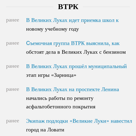
ВТРК
ранее
В Великих Луках идет приемка школ к
В Великих Луках идет приемка школ к
новому учебному году
новому учебному году
ранее
Cъемочная группа ВТРК выяснила, как
Cъемочная группа ВТРК выяснила, как
обстоят дела в Великих Луках с бензином
обстоят дела в Великих Луках с бензином
ранее
В Великих Луках прошёл муниципальный
В Великих Луках прошёл муниципальный
этап игры «Зарница»
этап игры «Зарница»
ранее
В Великих Луках на проспекте Ленина
В Великих Луках на проспекте Ленина
начались работы по ремонту
начались работы по ремонту
асфальтобетонного покрытия
асфальтобетонного покрытия
ранее
Экипаж подлодки «Великие Луки» навестил
Экипаж подлодки «Великие Луки» навестил
город на Ловати
город на Ловати