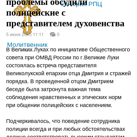
проблемы обсудили
Святые
История РПЦ
полицейские с
представителем духовенства
5 июня 2015 11:11
0
Молитвенник
В Великих Луках по инициативе Общественного
85 молитв
совета при ОМВД России по г.Великие Луки
состоялась встреча представителя
Великолукской епархии отца Дмитрия и стражей
порядка. В проведенной отцом Дмитрием
беседе была затронута важная тема
соблюдения нравственных и этических норм
при общении полицейских
с населением.
Подчеркивалось, что поведение сотрудника
полиции всегда и при любых обстоятельствах
должно соответствовать высоким стандартам