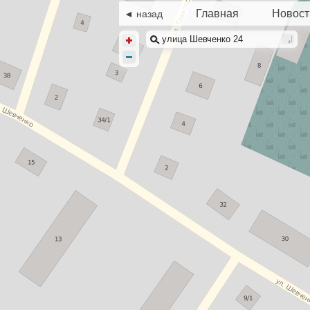
Главная
Новост
◄ назад